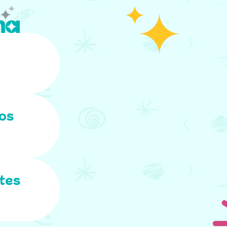
ros
tes