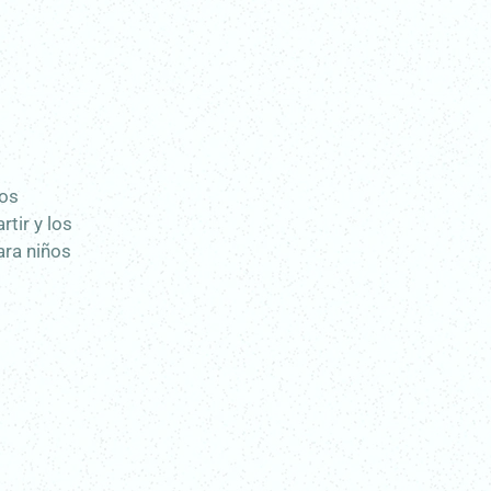
jos
tir y los
ara niños