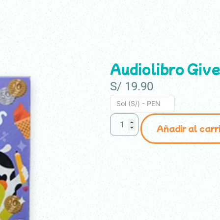
ra peques
Para docentes
Para empresas
Tienda
Audiolibro Give
S/
19.90
Sol (S/) - PEN
Añadir al carr