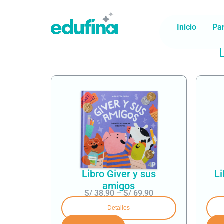
Inicio
Pa
Libro Giver y sus
Li
amigos
S/
38.90
–
S/
69.90
Detalles