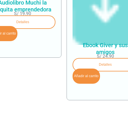
Audiolibro Muchi la
quita emprendedora
S/
19.90
Detalles
 al carrito
Ebook Giver y sus
amigos
S/
24.90
Detalles
Añadir al carrito