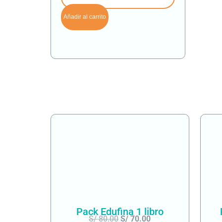
Añadir al carrito
Pack Edufina 1 libro
S/
80.00
S/
70.00