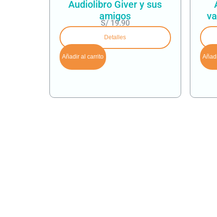
Audiolibro Giver y sus
amigos
va
S/
19.90
Detalles
Añadir al carrito
Añadir