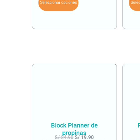
Seleccionar opciones
Selec
Block Planner de
propinas
S/
24.90
S/
19.90