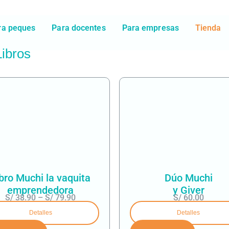
ra peques
Para docentes
Para empresas
Tienda
Libros
bro Muchi la vaquita
Dúo Muchi
emprendedora
y Giver
S/
38.90
–
S/
79.90
S/
60.00
Detalles
Detalles