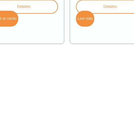
Detalles
Detalles
 al carrito
Leer más