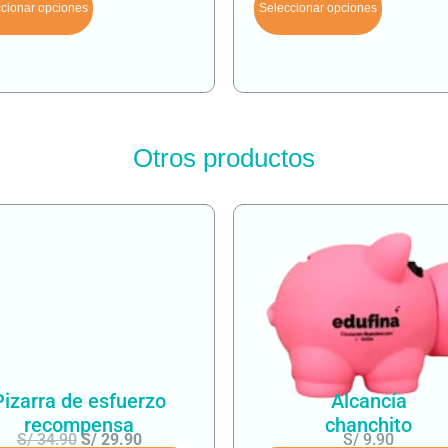
cionar opciones
Seleccionar opciones
Otros productos
Pizarra de esfuerzo
Alcancía
recompensa
chanchito
S/
34.90
S/
29.90
S/
9.90