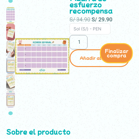
esfuerzo
recompensa
ES
EN
S/
34.90
S/
29.90
Sol (S/) - PEN
Finalizar
compra
Añadir al carrito
Sobre el producto